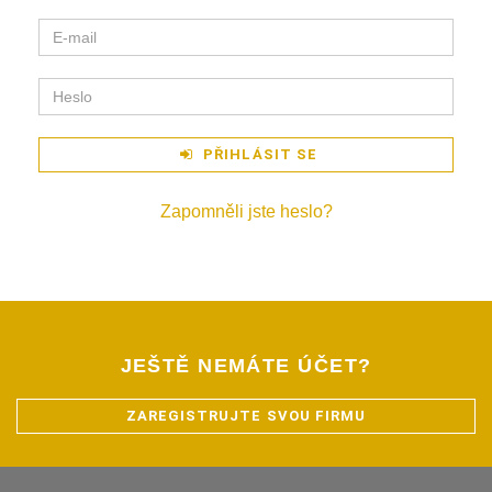
PŘIHLÁSIT SE
Zapomněli jste heslo?
JEŠTĚ NEMÁTE ÚČET?
ZAREGISTRUJTE SVOU FIRMU