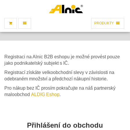
REDIRECT
TOGGLE
TOGGLE
PRODUKTY
TO
NAVIGATION
NAVIGATION
SHOPPING
BASKET
Registraci na Alnic B2B eshopu je možné provést pouze
jako podnikatelský subjekt s IČ.
Registrací získáte velkoobchodní slevy v závislosti na
odebraném množství a předchozí nákupní historie.
Pro nákup bez IČ prosím pokračujte na náš partnerský
maloobchod
ALDIG Eshop
.
Přihlášení do obchodu