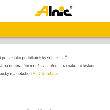
Alnic
-
homepage
 pouze jako podnikatelský subjekt s IČ.
sti na odebraném množství a předchozí nákupní historie.
tnerský maloobchod
ALDIG Eshop
.